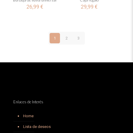
Burbuja de lluvia universal
Caja regalo
26,99
€
29,99
€
1
2
3
Enlaces de Interés
Home
Lista de deseos